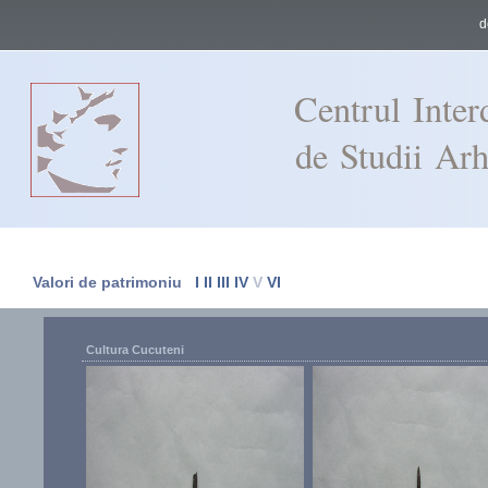
d
Centrul Interd
de Studii Arh
Valori de patrimoniu
I
II
III
IV
V
VI
Cultura Cucuteni